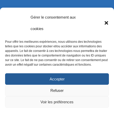
Office de Tourisme
AMP Métropole
Gérer le consentement aux
Ville de Marseille
cookies
PACA Tourisme
PCE Couveuse
Prepa Sports
Pour offrir les meilleures expériences, nous utilisons des technologies
telles que les cookies pour stocker et/ou accéder aux informations des
Ophtalmologue Marseille
appareils. Le fait de consentir à ces technologies nous permettra de traiter
Nettoyage Marseille
des données telles que le comportement de navigation ou les ID uniques
sur ce site. Le fait de ne pas consentir ou de retirer son consentement peut
avoir un effet négatif sur certaines caractéristiques et fonctions.
Marseille Lovers est une marque de
Accepter
l’
agence Monsieur SEO
– Copyright ©
Refuser
2025 – Tous droits réservés –
Voir les préférences
Mentions légales
–
Politique de cookies