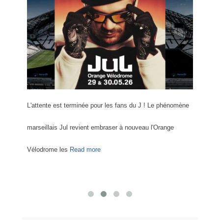
ive
L'attente est terminée pour les fans du J ! Le phénomène
Vous 
e une
marseillais Jul revient embraser à nouveau l'Orange
ou le
Vélodrome les
Read more
passi