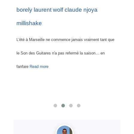
L'été à Marseille ne commence jamais vraiment tant que
Le Sa
rc-en-
le Son des Guitares n'a pas refermé la saison… en
accue
e
Read
fanfare
Read more
more