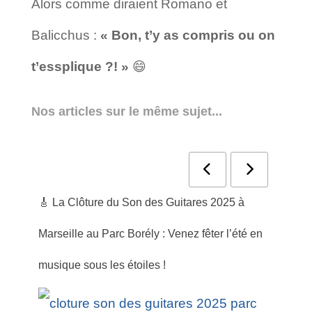
Alors comme diraient Romano et
Balicchus :
« Bon, t’y as compris ou on
t’essplique ?! »
😄
Nos articles sur le même sujet...
🎸 La Clôture du Son des Guitares 2025 à
🌿 C
Marseille au Parc Borély : Venez fêter l’été en
met 
musique sous les étoiles !