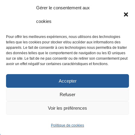
AMP Métropole
Gérer le consentement aux
Ville de Marseille
cookies
PACA Tourisme
PCE Couveuse
Prepa Sports
Pour offrir les meilleures expériences, nous utilisons des technologies
telles que les cookies pour stocker et/ou accéder aux informations des
Ophtalmologue Marseille
appareils. Le fait de consentir à ces technologies nous permettra de traiter
Nettoyage Marseille
des données telles que le comportement de navigation ou les ID uniques
sur ce site. Le fait de ne pas consentir ou de retirer son consentement peut
avoir un effet négatif sur certaines caractéristiques et fonctions.
Marseille Lovers est une marque de
Accepter
l’
agence Monsieur SEO
– Copyright ©
Refuser
2025 – Tous droits réservés –
Voir les préférences
Mentions légales
–
Politique de cookies
Politique de cookies
UE
–
Nous contacter