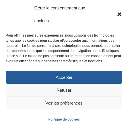
AMP Métropole
Gérer le consentement aux
Ville de Marseille
cookies
PACA Tourisme
PCE Couveuse
Pour offrir les meilleures expériences, nous utilisons des technologies
Prepa Sports
telles que les cookies pour stocker et/ou accéder aux informations des
Ophtalmologue Marseille
appareils. Le fait de consentir à ces technologies nous permettra de traiter
Nettoyage Marseille
des données telles que le comportement de navigation ou les ID uniques
sur ce site. Le fait de ne pas consentir ou de retirer son consentement peut
avoir un effet négatif sur certaines caractéristiques et fonctions.
Marseille Lovers est une marque de
Accepter
l’
agence Monsieur SEO
– Copyright ©
Refuser
2025 – Tous droits réservés –
Voir les préférences
Mentions légales
–
Politique de cookies
Politique de cookies
UE
–
Nous contacter