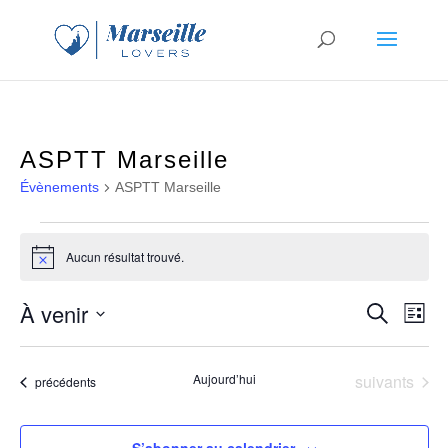
ASPTT Marseille
Évènements
ASPTT Marseille
Évènements
Aucun résultat trouvé.
Notice
À venir
Recherche
Liste
Nav
Recher
Sélectionnez
Évènements
de
Aujourd’hui
suivants
Évènements
précédents
et
une
vue
date.