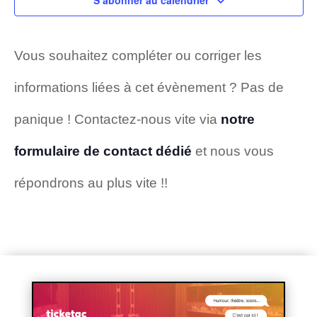
S’abonner au calendrier
navigat
Év
de
Vous souhaitez compléter ou corriger les
informations liées à cet évènement ? Pas de
vues
panique ! Contactez-nous vite via
notre
Évènem
formulaire de contact dédié
et nous vous
répondrons au plus vite !!